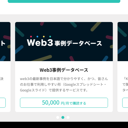
Web3事例データベース
決
web3の最新事例を日本語で分かりやすく、かつ、皆さん
「
のお仕事で利用しやすい形（Googleスプレッドシート・
で
Googleスライド）で提供するサービスです。
タ
50,000
円/月で購読する
1
2
3