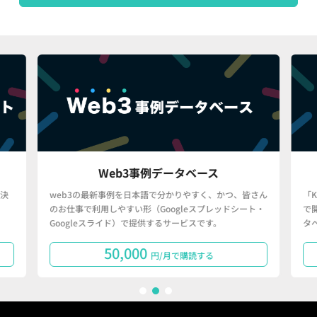
Web3事例データベース
決
web3の最新事例を日本語で分かりやすく、かつ、皆さん
「
のお仕事で利用しやすい形（Googleスプレッドシート・
で
Googleスライド）で提供するサービスです。
タ
50,000
円/月で購読する
1
2
3