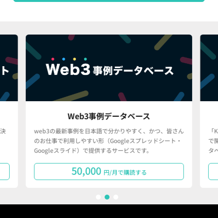
Web3事例データベース
決
web3の最新事例を日本語で分かりやすく、かつ、皆さん
「
のお仕事で利用しやすい形（Googleスプレッドシート・
で
Googleスライド）で提供するサービスです。
タ
50,000
円/月で購読する
1
2
3