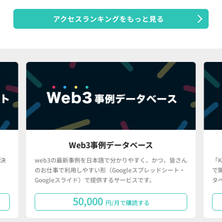
アクセスランキングをもっと見る
Web3事例データベース
決
web3の最新事例を日本語で分かりやすく、かつ、皆さん
「
のお仕事で利用しやすい形（Googleスプレッドシート・
で
Googleスライド）で提供するサービスです。
タ
50,000
円/月で購読する