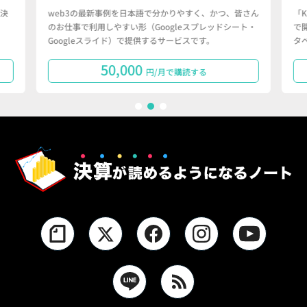
決
web3の最新事例を日本語で分かりやすく、かつ、皆さん
「
のお仕事で利用しやすい形（Googleスプレッドシート・
で
Googleスライド）で提供するサービスです。
タ
50,000
円/月で購読する
1
2
3