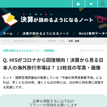
ホーム
決算が読めるようになるノート
Web3事例データ
ホーム
›
決算が読めるようになるノート
›
決算解説
›
記事
›
写真・画像
決算が読めるようになるノート
決算解説
2023.12.28 Thu 6:00
Q. HISがコロナから回復傾向！決算から見る日
本人の海外旅行市場は？ 13枚目の写真・画像
ヒント：国際空港評議会が発表している「今後の世界旅客数予測」によ
れば、早くとも2024年、遅くとも2025年には、2019年と同水準に回復す
る見通しです。
記事を閲覧するには下記の
プランへの登録をお願いします