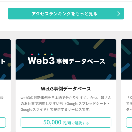
アクセスランキングをもっと見る
Web3事例データベース
決
web3の最新事例を日本語で分かりやすく、かつ、皆さん
「
のお仕事で利用しやすい形（Googleスプレッドシート・
で
Googleスライド）で提供するサービスです。
タ
50,000
円/月で購読する