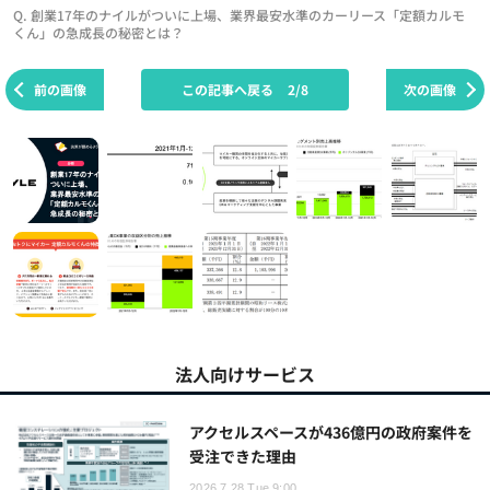
Q. 創業17年のナイルがついに上場、業界最安水準のカーリース「定額カルモ
くん」の急成長の秘密とは？
前の画像
この記事へ戻る
2/8
次の画像
法人向けサービス
アクセルスペースが436億円の政府案件を
受注できた理由
2026.7.28 Tue 9:00