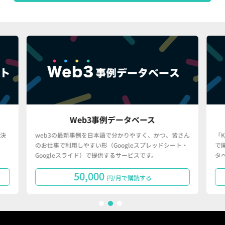
Web3事例データベース
決
web3の最新事例を日本語で分かりやすく、かつ、皆さん
「
のお仕事で利用しやすい形（Googleスプレッドシート・
で
Googleスライド）で提供するサービスです。
タ
50,000
円/月で購読する
1
2
3