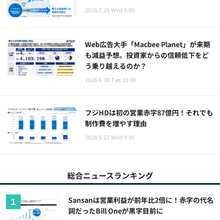
2026.7.29 Wed 6:00
Web広告大手「Macbee Planet」が来期
も減益予想。投資家からの信頼低下をど
う乗り越えるのか？
2026.6.30 Tue 10:00
フジHDは初の営業赤字87億円！それでも
制作費を増やす理由
2026.5.27 Wed 9:00
総合ニュースランキング
Sansanは営業利益が前年比2倍に！赤字の代名
詞だったBill Oneが黒字目前に