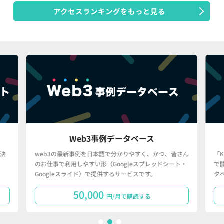
アクセスランキングをもっと見る
Web3事例データベース
決
web3の最新事例を日本語で分かりやすく、かつ、皆さん
「
のお仕事で利用しやすい形（Googleスプレッドシート・
で
Googleスライド）で提供するサービスです。
タ
50,000
円/月で購読する