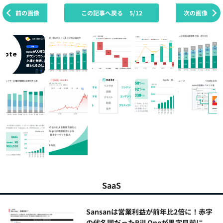
前の画像
この記事へ戻る
5/12
次の画像
SaaS
Sansanは営業利益が前年比2倍に！赤字
の代名詞だったBill Oneが黒字目前に