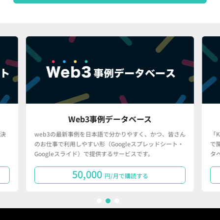
Web3事例データベース
決
web3の最新事例を日本語で分かりやすく、かつ、皆さん
「
のお仕事で利用しやすい形（Googleスプレッドシート・
で
Googleスライド）で提供するサービスです。
タ
50,000
円/月で購読する
1
2
3