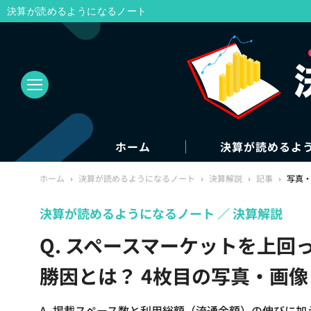
決算が読めるようになるノート
ホーム
決算が読めるよ
ホーム
›
決算が読めるようになるノート
›
決算解説
›
記事
›
写真
決算が読めるようになるノート
決算解説
Q. スペースマーケットを上回っ
勝因とは？​​ 4枚目の写真・画像
A. 掲載スペース数と利用総額（流通金額）の伸びに