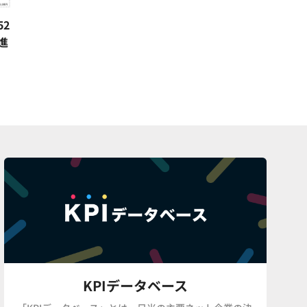
2
進
KPIデータベース