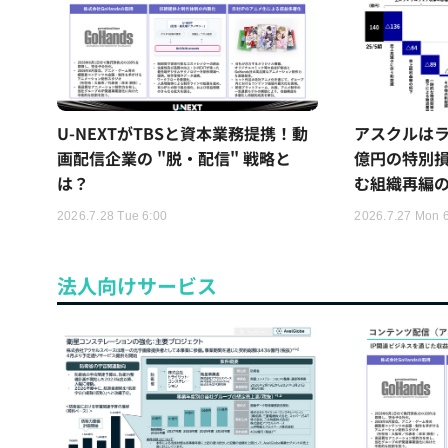
U-NEXTがTBSと資本業務提携！動
アスクルはラ
画配信企業の "脱・配信" 戦略と
億円の特別
は？
む組織再編
2026.7.28 Tue 6:00
2026.7.27 Mon 
法人向けサービス