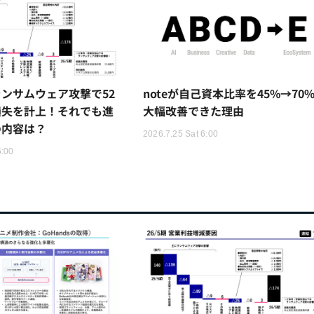
ンサムウェア攻撃で52
noteが自己資本比率を45%→70
損失を計上！それでも進
大幅改善できた理由
の内容は？
2026.7.25 Sat 6:00
6:00