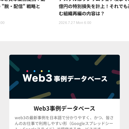
 "脱・配信" 戦略と
億円の特別損失を計上！それでも
む組織再編の内容は？
:00
2026.7.27 Mon 6:00
Web3事例データベース
web3の最新事例を日本語で分かりやすく、かつ、皆さ
んのお仕事で利用しやすい形（Googleスプレッドシー