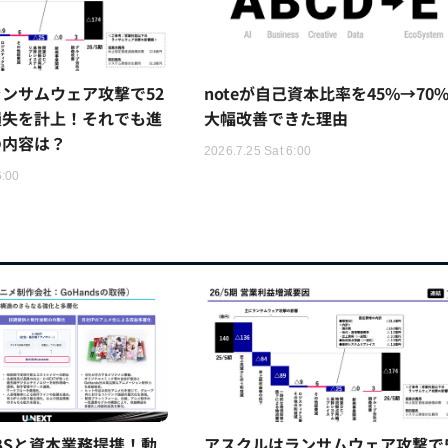
ンサムウェア攻撃で52
noteが自己資本比率を45%→70
損失を計上！それでも進
大幅改善できた理由
の内容は？
2026.7.25 Sat 6:00
6:00
TBSと資本業務提携！動
アスクルはランサムウェア攻撃で5