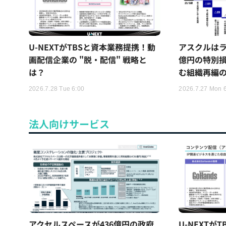
U-NEXTがTBSと資本業務提携！動
アスクルはラ
画配信企業の "脱・配信" 戦略と
億円の特別
は？
む組織再編
2026.7.28 Tue 6:00
2026.7.27 Mon 
法人向けサービス
アクセルスペースが436億円の政府
U-NEXTが