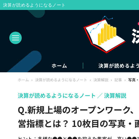
決算が読めるようになるノート
ホーム
決算が読めるよ
ホーム
›
決算が読めるようになるノート
›
決算解説
›
記事
›
写真
決算が読めるようになるノート
決算解説
Q.新規上場のオープンワーク
営指標とは？ 10枚目の写真・
ヒント：多様な●●と●●を抑えた集客が、高い●●