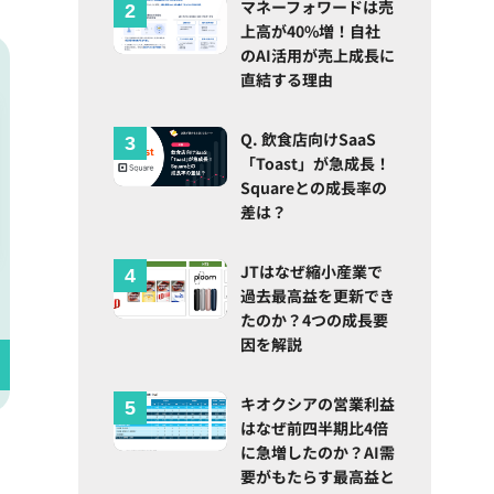
マネーフォワードは売
上高が40%増！自社
のAI活用が売上成長に
直結する理由
Q. 飲食店向けSaaS
「Toast」が急成長！
Squareとの成長率の
差は？
JTはなぜ縮小産業で
過去最高益を更新でき
たのか？4つの成長要
因を解説
キオクシアの営業利益
はなぜ前四半期比4倍
に急増したのか？AI需
要がもたらす最高益と