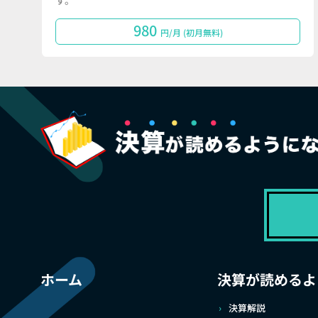
す。
980
円/月 (初月無料)
ホーム
決算が読めるよ
決算解説