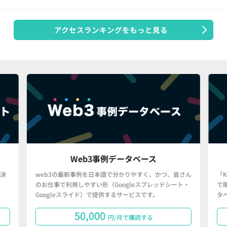
アクセスランキングをもっと見る
Web3事例データベース
決
web3の最新事例を日本語で分かりやすく、かつ、皆さん
「
のお仕事で利用しやすい形（Googleスプレッドシート・
で
Googleスライド）で提供するサービスです。
タ
50,000
円/月で購読する