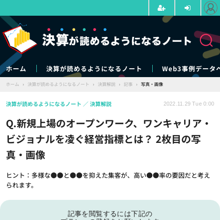
ホーム
決算が読めるようになるノート
Web3事例データ
ホーム
›
決算が読めるようになるノート
›
決算解説
›
記事
›
写真・画像
決算が読めるようになるノート
決算解説
2022.11.29 Tue 0:00
Q.新規上場のオープンワーク、ワンキャリア・
ビジョナルを凌ぐ経営指標とは？ 2枚目の写
真・画像
ヒント：多様な●●と●●を抑えた集客が、高い●●率の要因だと考え
られます。
記事を閲覧するには下記の