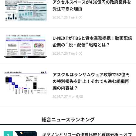
アクセルスペースが436億円の政府案件を
受注できた理由
2026.7.28 Tue 9:00
U-NEXTがTBSと資本業務提携！動画配信
企業の "脱・配信" 戦略とは？
2026.7.28 Tue 6:00
アスクルはランサムウェア攻撃で52億円
の特別損失を計上！それでも進む組織再
編の内容は？
2026.7.27 Mon 6:00
総合ニュースランキング
キヤノンとリコーの決算比較と戦略分析 ～オフ