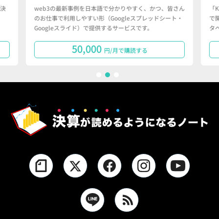
決
web3の最新事例を日本語で分かりやすく、かつ、皆さん
「
のお仕事で利用しやすい形（Googleスプレッドシート・
で
Googleスライド）で提供するサービスです。
タ
50,000
円/月で購読する
1
2
3