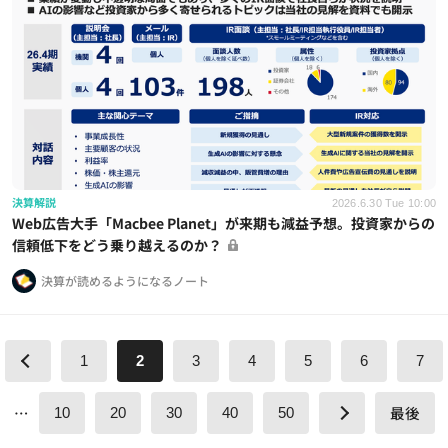
決算解説
2026.6.30 Tue 10:00
Web広告大手「Macbee Planet」が来期も減益予想。投資家からの
信頼低下をどう乗り越えるのか？
決算が読めるようになるノート
1
2
3
4
5
6
7
…
最後
10
20
30
40
50