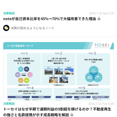
決算解説
2026.7.25 Sat 6:00
noteが自己資本比率を45%→70%で大幅改善できた理由
決算が読めるようになるノート
決算解説
2026.7.21 Tue 6:00
トーセイはなぜ半期で通期利益の9割超を稼げるのか？不動産再生
の強さと名鉄提携が示す成長戦略を解説