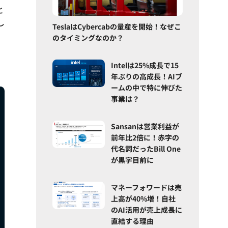
と
し
TeslaはCybercabの量産を開始！なぜこ
のタイミングなのか？
Intelは25%成長で15
年ぶりの高成長！AIブ
ームの中で特に伸びた
事業は？
Sansanは営業利益が
前年比2倍に！赤字の
代名詞だったBill One
が黒字目前に
マネーフォワードは売
上高が40%増！自社
のAI活用が売上成長に
直結する理由