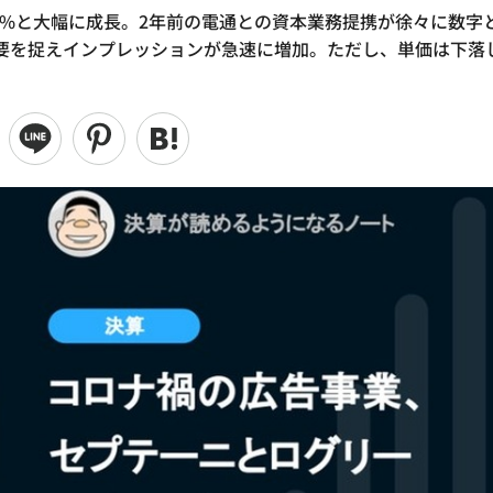
2.6%と大幅に成長。2年前の電通との資本業務提携が徐々に数字
要を捉えインプレッションが急速に増加。ただし、単価は下落