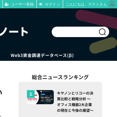
ユーザー登録
ログイン
こんにちは、ゲストさん
Web3資金調達データベース(β)
総合ニュースランキング
い
キヤノンとリコーの決
算比較と戦略分析 ～
オフィス機器2大企業
の現在と今後の展望～
と