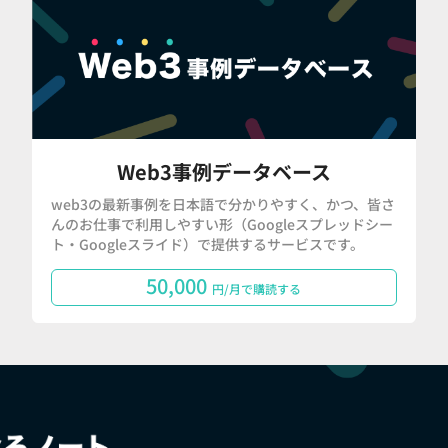
Web3事例データベース
web3の最新事例を日本語で分かりやすく、かつ、皆さ
んのお仕事で利用しやすい形（Googleスプレッドシー
ト・Googleスライド）で提供するサービスです。
50,000
円/月で購読する