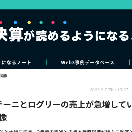
うになるノート
Web3事例データベース
・画像
2023.9.7 Thu 15:27
プテーニとログリーの売上が急増して
像
2.6%と大幅に成長。2年前の電通との資本業務提携が徐々に数字