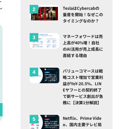
し
TeslaはCybercabの
量産を開始！なぜこの
タイミングなのか？
マネーフォワードは売
上高が40%増！自社
のAI活用が売上成長に
直結する理由
バリューコマースは戦
略コスト増加で営業利
益がYoY-20.5%、LIN
Eヤフーとの契約終了
で新サービス創出が急
務に【決算1分解説】
Netflix、Prime Vide
o、国内主要テレビ局