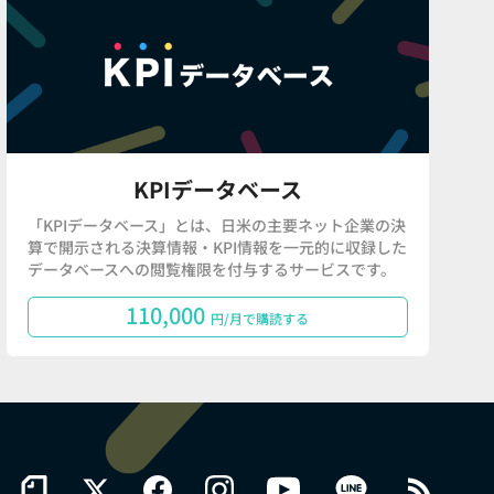
KPIデータベース
「KPIデータベース」とは、日米の主要ネット企業の決
算で開示される決算情報・KPI情報を一元的に収録した
データベースへの閲覧権限を付与するサービスです。
110,000
円/月で購読する