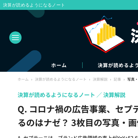
決算が読めるようになるノート
ホーム
決算が読めるよ
ホーム
›
決算が読めるようになるノート
›
決算解説
›
記事
›
写真
決算が読めるようになるノート
決算解説
Q. コロナ禍の広告事業、セ
るのはナゼ？ 3枚目の写真・画
A. セプテーニは、ブランド広告領域の売上がYoY+5