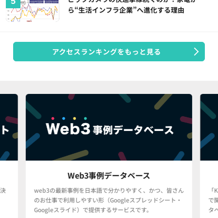
ら“生活インフラ企業”へ進化する理由
アクセスランキングをもっと見る
Web3事例データベース
決
web3の最新事例を日本語で分かりやすく、かつ、皆さん
「
のお仕事で利用しやすい形（Googleスプレッドシート・
で
Googleスライド）で提供するサービスです。
タ