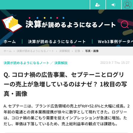
ホーム
決算が読めるようになるノート
Web3事例データ
ホーム
›
決算が読めるようになるノート
›
決算解説
›
記事
›
写真・画像
決算が読めるようになるノート
決算解説
2023.9.7 Thu 15:27
Q. コロナ禍の広告事業、セプテーニとログリ
ーの売上が急増しているのはナゼ？ 1枚目の写
真・画像
A. セプテーニは、ブランド広告領域の売上がYoY+52.6%と大幅に成長。2
年前の電通との資本業務提携が徐々に数字として現れてきた。ログリー
は、コロナ禍の巣ごもり需要を捉えインプレッションが急速に増加。た
だし、単価は下落しているため、売上総利益率の観点では課題も。