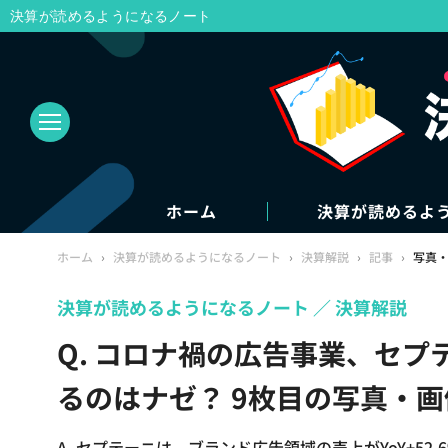
決算が読めるようになるノート
ホーム
決算が読めるよ
ホーム
›
決算が読めるようになるノート
›
決算解説
›
記事
›
写真
決算が読めるようになるノート
決算解説
Q. コロナ禍の広告事業、セ
るのはナゼ？ 9枚目の写真・画
A. セプテーニは、ブランド広告領域の売上がYoY+5