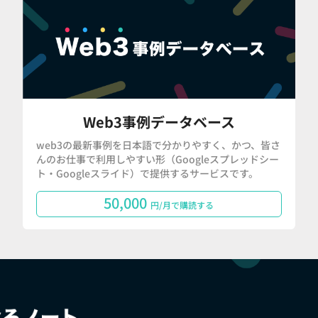
Web3事例データベース
web3の最新事例を日本語で分かりやすく、かつ、皆さ
んのお仕事で利用しやすい形（Googleスプレッドシー
ト・Googleスライド）で提供するサービスです。
50,000
円/月で購読する