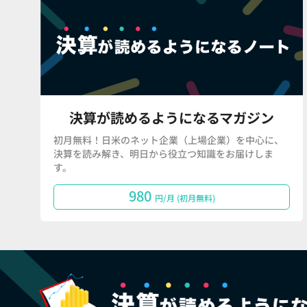
決算が読めるようになるマガジン
初月無料！日米のネット企業（上場企業）を中心に、
決算を読み解き、明日から役立つ知識をお届けしま
す。
980
円/月 (初月無料)