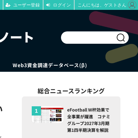
ユーザー登録
ログイン
こんにちは、ゲストさん
Web3資金調達データベース(β)
総合ニュースランキング
い
eFootball W杯効果で
全事業が躍進 コナミ
グループ2027年3月期
第1四半期決算を解説
と