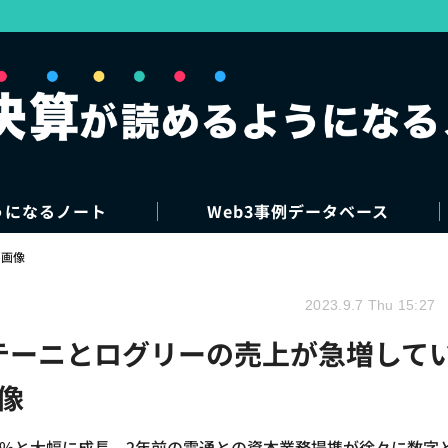
うになるノート
Web3事例データベース
・画像
2023.9.7 Thu 15:27
プテーニとログリーの売上が急増して
像
2.6%と大幅に成長。2年前の電通との資本業務提携が徐々に数字