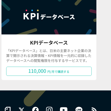
KPIデータベース
「KPIデータベース」とは、日米の主要ネット企業の決
算で開示される決算情報・KPI情報を一元的に収録した
データベースへの閲覧権限を付与するサービスです。
110,000
円/月で購読する