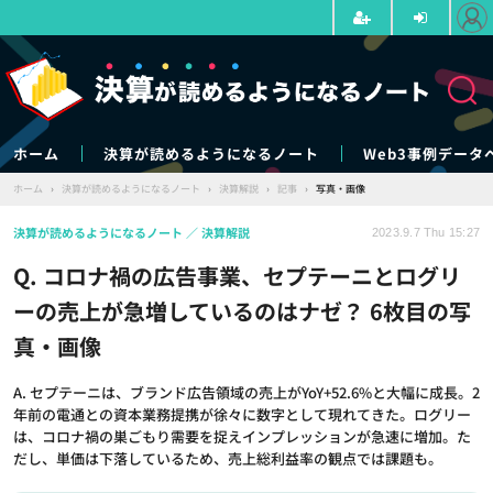
ホーム
決算が読めるようになるノート
Web3事例データ
ホーム
›
決算が読めるようになるノート
›
決算解説
›
記事
›
写真・画像
決算が読めるようになるノート
決算解説
2023.9.7 Thu 15:27
Q. コロナ禍の広告事業、セプテーニとログリ
ーの売上が急増しているのはナゼ？ 6枚目の写
真・画像
A. セプテーニは、ブランド広告領域の売上がYoY+52.6%と大幅に成長。2
年前の電通との資本業務提携が徐々に数字として現れてきた。ログリー
は、コロナ禍の巣ごもり需要を捉えインプレッションが急速に増加。た
だし、単価は下落しているため、売上総利益率の観点では課題も。