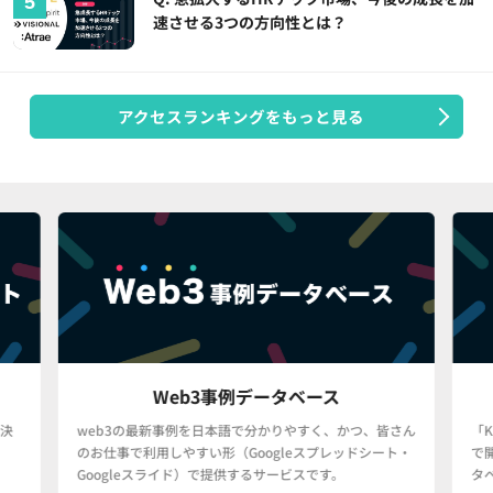
速させる3つの方向性とは？
アクセスランキングをもっと見る
Web3事例データベース
決
web3の最新事例を日本語で分かりやすく、かつ、皆さん
「
のお仕事で利用しやすい形（Googleスプレッドシート・
で
Googleスライド）で提供するサービスです。
タ