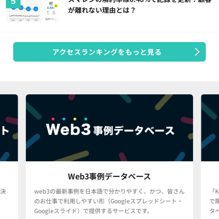
が離れない理由とは？
アクセスランキングをもっと見る
Web3事例データベース
決
web3の最新事例を日本語で分かりやすく、かつ、皆さん
「
のお仕事で利用しやすい形（Googleスプレッドシート・
で
Googleスライド）で提供するサービスです。
タ