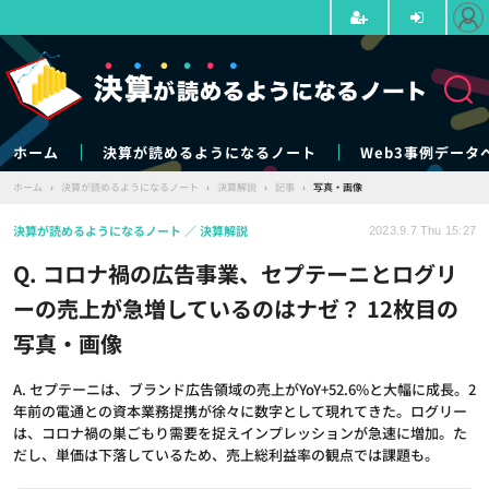
ホーム
決算が読めるようになるノート
Web3事例データ
ホーム
›
決算が読めるようになるノート
›
決算解説
›
記事
›
写真・画像
決算が読めるようになるノート
決算解説
2023.9.7 Thu 15:27
Q. コロナ禍の広告事業、セプテーニとログリ
ーの売上が急増しているのはナゼ？ 12枚目の
写真・画像
A. セプテーニは、ブランド広告領域の売上がYoY+52.6%と大幅に成長。2
年前の電通との資本業務提携が徐々に数字として現れてきた。ログリー
は、コロナ禍の巣ごもり需要を捉えインプレッションが急速に増加。た
だし、単価は下落しているため、売上総利益率の観点では課題も。