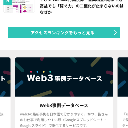
高益でも「稼ぐ力」の二極化が止まらないのは
なぜか
アクセスランキングをもっと見る
Web3事例データベース
決
web3の最新事例を日本語で分かりやすく、かつ、皆さん
「
のお仕事で利用しやすい形（Googleスプレッドシート・
で
Googleスライド）で提供するサービスです。
タ