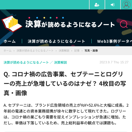
ホーム
決算が読めるようになるノート
Web3事例データ
ホーム
›
決算が読めるようになるノート
›
決算解説
›
記事
›
写真・画像
決算が読めるようになるノート
決算解説
2023.9.7 Thu 15:27
Q. コロナ禍の広告事業、セプテーニとログリ
ーの売上が急増しているのはナゼ？ 4枚目の写
真・画像
A. セプテーニは、ブランド広告領域の売上がYoY+52.6%と大幅に成長。2
年前の電通との資本業務提携が徐々に数字として現れてきた。ログリー
は、コロナ禍の巣ごもり需要を捉えインプレッションが急速に増加。た
だし、単価は下落しているため、売上総利益率の観点では課題も。