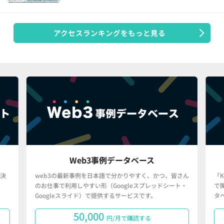
アクセスランキングをもっと見る
Web3事例データベース
決
web3の最新事例を日本語で分かりやすく、かつ、皆さん
「
のお仕事で利用しやすい形（Googleスプレッドシート・
で
Googleスライド）で提供するサービスです。
タ
50,000
円/月で購読する