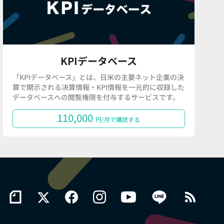
KPIデータベース
「KPIデータベース」とは、日米の主要ネット企業の決
算で開示される決算情報・KPI情報を一元的に収録した
データベースへの閲覧権限を付与するサービスです。
110,000
円/月で購読する