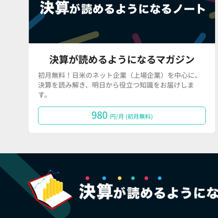
決算が読めるようになるマガジン
初月無料！日米のネット企業（上場企業）を中心に、
決算を読み解き、明日から役立つ知識をお届けしま
す。
980
円/月 (初月無料)