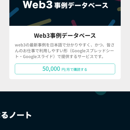
Web3事例データベース
web3の最新事例を日本語で分かりやすく、かつ、皆さ
んのお仕事で利用しやすい形（Googleスプレッドシー
ト・Googleスライド）で提供するサービスです。
50,000
円/月で購読する