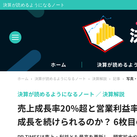
決算が読めるようになるノート
ホーム
決算が読めるよ
ホーム
›
決算が読めるようになるノート
›
決算解説
›
記事
›
写真
決算が読めるようになるノート
決算解説
売上成長率20%超と営業利益率4
成長を続けられるのか？ 6枚
PR TIMESは売上・利益とも最高を更新し、顧客拡