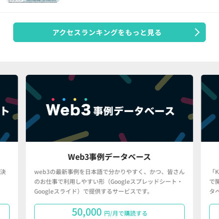
アクセスランキングをもっと見る
Web3事例データベース
決
web3の最新事例を日本語で分かりやすく、かつ、皆さん
「
のお仕事で利用しやすい形（Googleスプレッドシート・
で
Googleスライド）で提供するサービスです。
タ
50,000
円/月で購読する