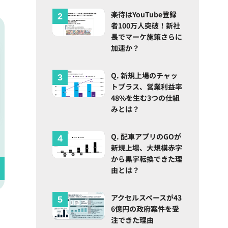
楽待はYouTube登録
者100万人突破！新社
長でマーケ施策さらに
加速か？
Q. 新規上場のチャッ
トプラス、営業利益率
48%を生む3つの仕組
みとは？
Q. 配車アプリのGOが
新規上場、大規模赤字
から黒字転換できた理
由とは？
アクセルスペースが43
6億円の政府案件を受
注できた理由