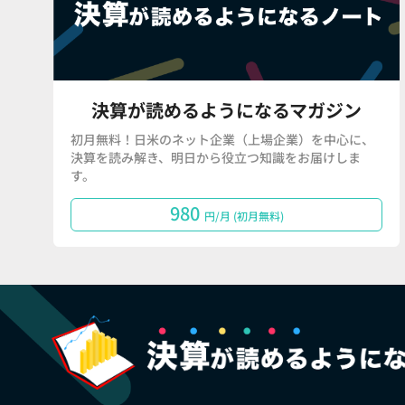
決算が読めるようになるマガジン
初月無料！日米のネット企業（上場企業）を中心に、
決算を読み解き、明日から役立つ知識をお届けしま
す。
980
円/月 (初月無料)