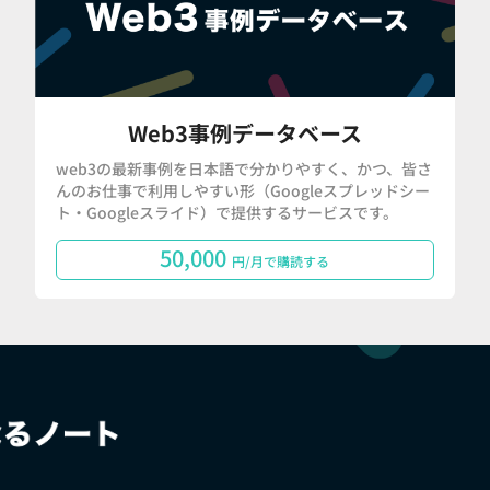
Web3事例データベース
web3の最新事例を日本語で分かりやすく、かつ、皆さ
んのお仕事で利用しやすい形（Googleスプレッドシー
ト・Googleスライド）で提供するサービスです。
50,000
円/月で購読する