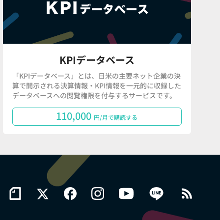
KPIデータベース
「KPIデータベース」とは、日米の主要ネット企業の決
算で開示される決算情報・KPI情報を一元的に収録した
データベースへの閲覧権限を付与するサービスです。
110,000
円/月で購読する