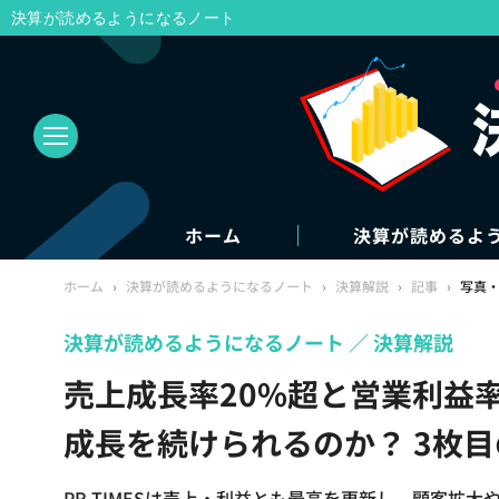
決算が読めるようになるノート
ホーム
決算が読めるよ
ホーム
›
決算が読めるようになるノート
›
決算解説
›
記事
›
写真
決算が読めるようになるノート
決算解説
売上成長率20%超と営業利益率4
成長を続けられるのか？ 3枚
PR TIMESは売上・利益とも最高を更新し、顧客拡