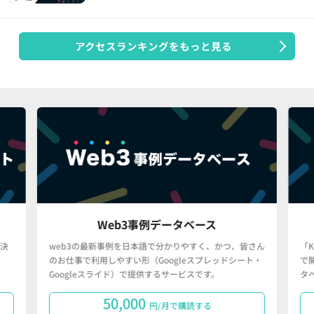
アクセスランキングをもっと見る
Web3事例データベース
決
web3の最新事例を日本語で分かりやすく、かつ、皆さん
「
のお仕事で利用しやすい形（Googleスプレッドシート・
で
Googleスライド）で提供するサービスです。
タ
50,000
円/月で購読する