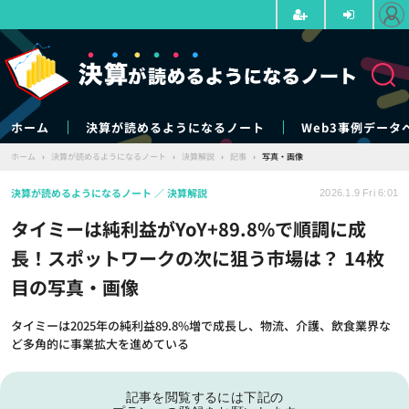
ホーム
決算が読めるようになるノート
Web3事例データ
ホーム
›
決算が読めるようになるノート
›
決算解説
›
記事
›
写真・画像
決算が読めるようになるノート
決算解説
2026.1.9 Fri 6:01
タイミーは純利益がYoY+89.8%で順調に成
長！スポットワークの次に狙う市場は？ 14枚
目の写真・画像
タイミーは2025年の純利益89.8%増で成長し、物流、介護、飲食業界な
ど多角的に事業拡大を進めている
記事を閲覧するには下記の