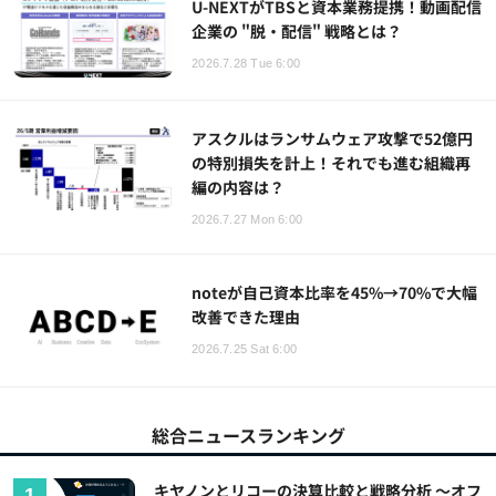
U-NEXTがTBSと資本業務提携！動画配信
企業の "脱・配信" 戦略とは？
2026.7.28 Tue 6:00
アスクルはランサムウェア攻撃で52億円
の特別損失を計上！それでも進む組織再
編の内容は？
2026.7.27 Mon 6:00
noteが自己資本比率を45%→70%で大幅
改善できた理由
2026.7.25 Sat 6:00
総合ニュースランキング
キヤノンとリコーの決算比較と戦略分析 ～オフ