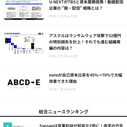
U-NEXTがTBSと資本業務提携！動画配信
企業の "脱・配信" 戦略とは？
2026.7.28 Tue 6:00
アスクルはランサムウェア攻撃で52億円
の特別損失を計上！それでも進む組織再
編の内容は？
2026.7.27 Mon 6:00
noteが自己資本比率を45%→70%で大幅
改善できた理由
2026.7.25 Sat 6:00
総合ニュースランキング
Sansanは営業利益が前年比2倍に！赤字の代名