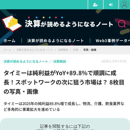
ホーム
決算が読めるようになるノート
Web3事例データ
ホーム
›
決算が読めるようになるノート
›
決算解説
›
記事
›
写真・画像
決算が読めるようになるノート
決算解説
2026.1.9 Fri 6:01
タイミーは純利益がYoY+89.8%で順調に成
長！スポットワークの次に狙う市場は？ 8枚目
の写真・画像
タイミーは2025年の純利益89.8%増で成長し、物流、介護、飲食業界な
ど多角的に事業拡大を進めている
記事を閲覧するには下記の