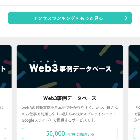
アクセスランキングをもっと見る
Web3事例データベース
決
web3の最新事例を日本語で分かりやすく、かつ、皆さん
「
のお仕事で利用しやすい形（Googleスプレッドシート・
で
Googleスライド）で提供するサービスです。
タ
50,000
円/月で購読する