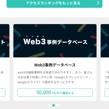
アクセスランキングをもっと見る
Web3事例データベース
決
web3の最新事例を日本語で分かりやすく、かつ、皆さん
「
のお仕事で利用しやすい形（Googleスプレッドシート・
で
Googleスライド）で提供するサービスです。
タ
50,000
円/月で購読する
1
2
3