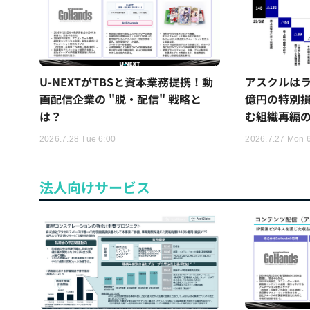
U-NEXTがTBSと資本業務提携！動
アスクルはラ
画配信企業の "脱・配信" 戦略と
億円の特別
は？
む組織再編
2026.7.28 Tue 6:00
2026.7.27 Mon 
法人向けサービス