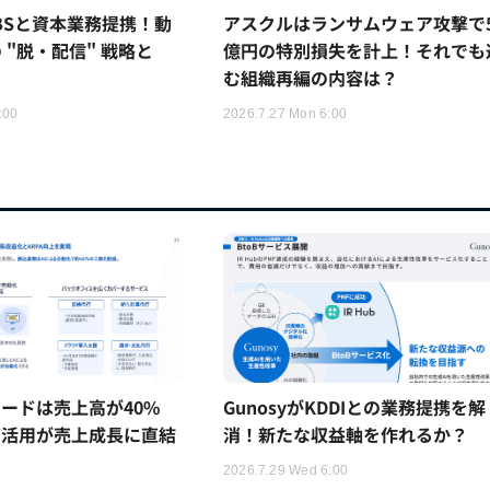
TBSと資本業務提携！動
アスクルはランサムウェア攻撃で5
 "脱・配信" 戦略と
億円の特別損失を計上！それでも
む組織再編の内容は？
:00
2026.7.27 Mon 6:00
ードは売上高が40%
GunosyがKDDIとの業務提携を解
I活用が売上成長に直結
消！新たな収益軸を作れるか？
2026.7.29 Wed 6:00