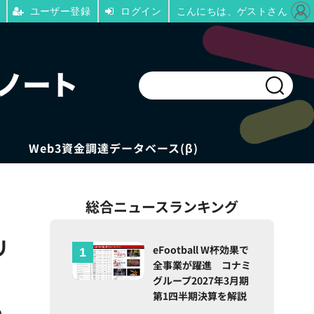
ユーザー登録
ログイン
こんにちは、ゲストさん
Web3資金調達データベース(β)
総合ニュースランキング
リ
eFootball W杯効果で
全事業が躍進 コナミ
グループ2027年3月期
第1四半期決算を解説
り