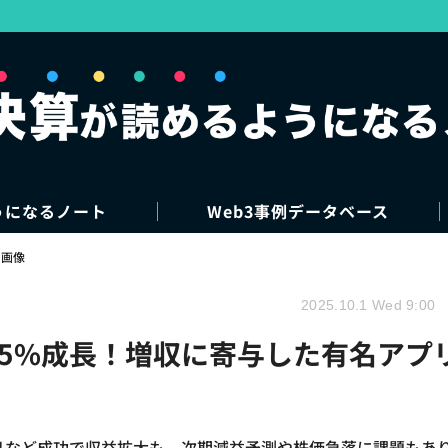
うになるノート
Web3事例データベース
・画像
2025.10.1 Wed 9:00
35%成長！増収に寄与した有名アプ
プリなど成功で収益拡大も、次期減益予測や株価急落に課題もあ