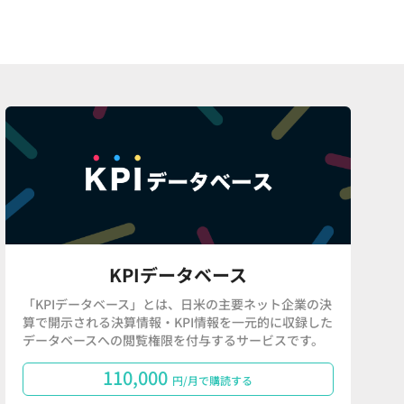
KPIデータベース
「KPIデータベース」とは、日米の主要ネット企業の決
算で開示される決算情報・KPI情報を一元的に収録した
データベースへの閲覧権限を付与するサービスです。
110,000
円/月で購読する