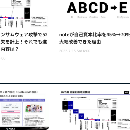
ンサムウェア攻撃で52
noteが自己資本比率を45%→70
損失を計上！それでも進
大幅改善できた理由
の内容は？
2026.7.25 Sat 6:00
6:00