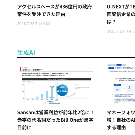
アクセルスペースが436億円の政府
U-NEXTが
案件を受注できた理由
画配信企業の
は？
2026.7.28 Tue 9:00
2026.7.28 Tue 6
生成AI
Sansanは営業利益が前年比2倍に！
マネーフォワ
赤字の代名詞だったBill Oneが黒字
増！自社のA
目前に
する理由