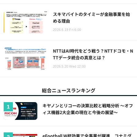
スキマバイトのタイミーが金融事業を始
める理由
2026.6.19 Fri 6:00
NTTはAI時代をどう戦う？NTTドコモ・N
TTデータ統合の真意とは？
2026.5.20 Wed 12:00
総合ニュースランキング
キヤノンとリコーの決算比較と戦略分析 ～オフ
ィス機器2大企業の現在と今後の展望～
eFootball W杯効果で全事業が躍進 コナミグ