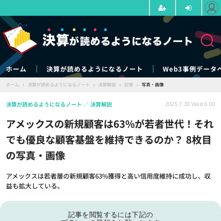
ホーム
決算が読めるようになるノート
Web3事例データ
ホーム
›
決算が読めるようになるノート
›
決算解説
›
記事
›
写真・画像
決算が読めるようになるノート
決算解説
2025.7.30 Wed 6:00
アメックスの新規顧客は63%が若者世代！それ
でも優良な顧客基盤を維持できるのか？ 8枚目
の写真・画像
アメックスは若者層の新規顧客63%獲得と高い信用度維持に成功し、収
益も拡大している。
記事を閲覧するには下記の