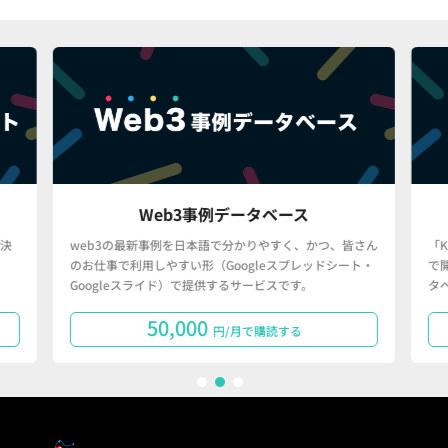
Web3事例データベース
決
web3の最新事例を日本語で分かりやすく、かつ、皆さん
「
のお仕事で利用しやすい形（Googleスプレッドシート・
で
Googleスライド）で提供するサービスです。
タ
50,000
円/月で購読する
1
2
3