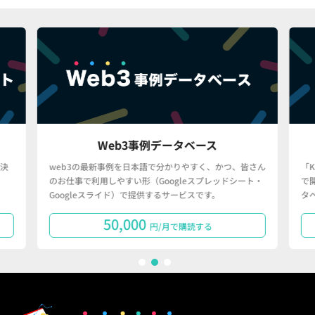
Web3事例データベース
決
web3の最新事例を日本語で分かりやすく、かつ、皆さん
「
のお仕事で利用しやすい形（Googleスプレッドシート・
で
Googleスライド）で提供するサービスです。
タ
50,000
円/月で購読する
1
2
3