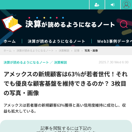
ホーム
決算が読めるようになるノート
Web3事例データ
ホーム
›
決算が読めるようになるノート
›
決算解説
›
記事
›
写真・画像
決算が読めるようになるノート
決算解説
2025.7.30 Wed 6:00
アメックスの新規顧客は63%が若者世代！それ
でも優良な顧客基盤を維持できるのか？ 3枚目
の写真・画像
アメックスは若者層の新規顧客63%獲得と高い信用度維持に成功し、収
益も拡大している。
記事を閲覧するには下記の