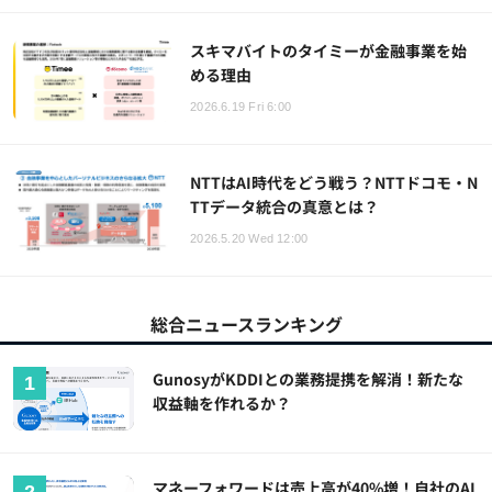
スキマバイトのタイミーが金融事業を始
める理由
2026.6.19 Fri 6:00
NTTはAI時代をどう戦う？NTTドコモ・N
TTデータ統合の真意とは？
2026.5.20 Wed 12:00
総合ニュースランキング
GunosyがKDDIとの業務提携を解消！新たな
収益軸を作れるか？
マネーフォワードは売上高が40%増！自社のAI