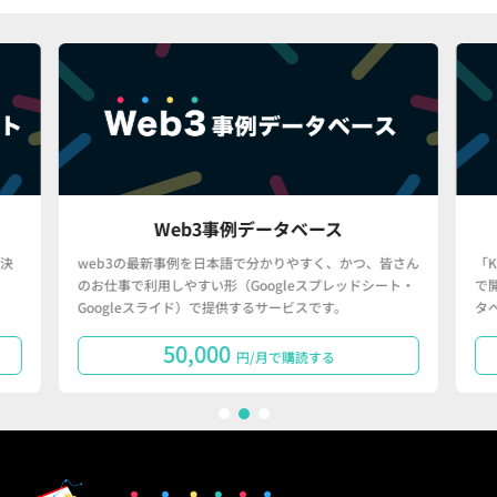
Web3事例データベース
決
web3の最新事例を日本語で分かりやすく、かつ、皆さん
「
のお仕事で利用しやすい形（Googleスプレッドシート・
で
Googleスライド）で提供するサービスです。
タ
50,000
円/月で購読する
1
2
3