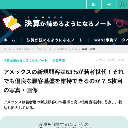
ホーム
決算が読めるようになるノート
Web3事例データ
ホーム
›
決算が読めるようになるノート
›
決算解説
›
記事
›
写真・画像
決算が読めるようになるノート
決算解説
2025.7.30 Wed 6:00
アメックスの新規顧客は63%が若者世代！それ
でも優良な顧客基盤を維持できるのか？ 5枚目
の写真・画像
アメックスは若者層の新規顧客63%獲得と高い信用度維持に成功し、収
益も拡大している。
記事を閲覧するには下記の