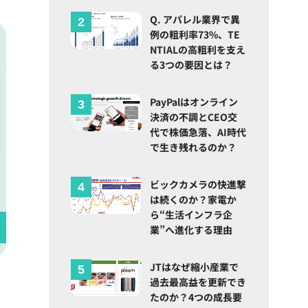
Q. アパレル業界で異
例の粗利率73%、TE
NTIALの高粗利を支え
る3つの要因とは？
PayPalはオンライン
決済の不調とCEO交
代で株価急落、AI時代
で生き残れるのか？
ビックカメラの快進撃
は続くのか？家電か
ら“生活インフラ企
業”へ進化する理由
JTはなぜ縮小産業で
過去最高益を更新でき
たのか？4つの成長要