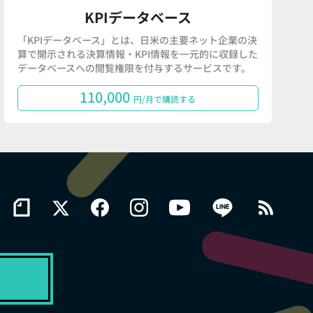
KPIデータベース
「KPIデータベース」とは、日米の主要ネット企業の決
算で開示される決算情報・KPI情報を一元的に収録した
データベースへの閲覧権限を付与するサービスです。
110,000
円/月で購読する