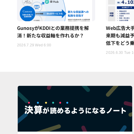
GunosyがKDDIとの業務提携を解
Web広告大手「
消！新たな収益軸を作れるか？
来期も減益
低下をどう
2026.7.29 Wed 6:00
2026.6.30 Tue 1