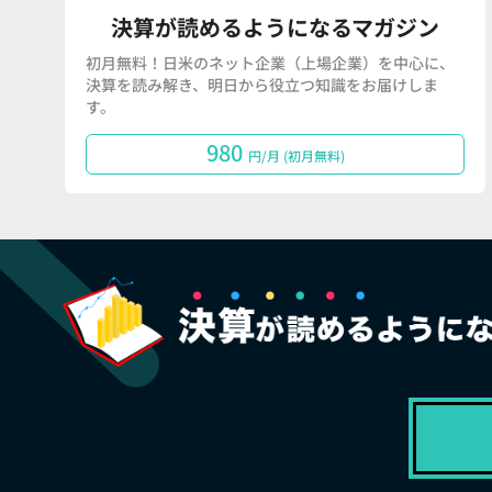
決算が読めるようになるマガジン
初月無料！日米のネット企業（上場企業）を中心に、
決算を読み解き、明日から役立つ知識をお届けしま
す。
980
円/月 (初月無料)