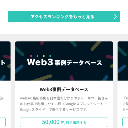
アクセスランキングをもっと見る
Web3事例データベース
決
web3の最新事例を日本語で分かりやすく、かつ、皆さん
「
のお仕事で利用しやすい形（Googleスプレッドシート・
で
Googleスライド）で提供するサービスです。
タ
50,000
円/月で購読する