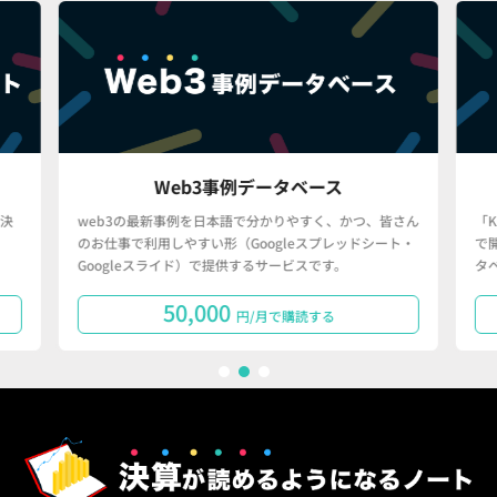
Web3事例データベース
決
web3の最新事例を日本語で分かりやすく、かつ、皆さん
「
のお仕事で利用しやすい形（Googleスプレッドシート・
で
Googleスライド）で提供するサービスです。
タ
50,000
円/月で購読する
1
2
3