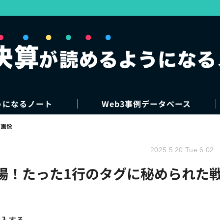
うになるノート
Web3事例データベース
・画像
2025.5.20 Tue 6:02
上場！たった1行のタグに秘められた
参入する