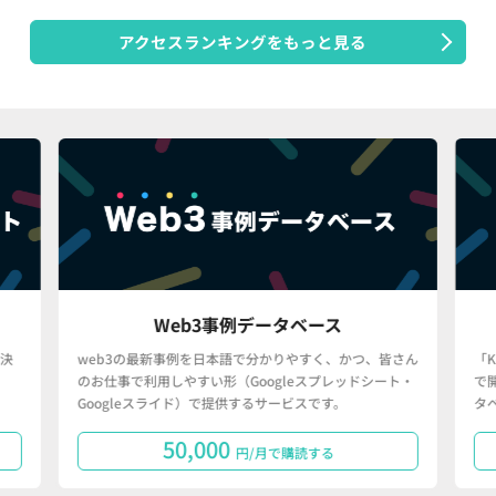
アクセスランキングをもっと見る
Web3事例データベース
決
web3の最新事例を日本語で分かりやすく、かつ、皆さん
「
のお仕事で利用しやすい形（Googleスプレッドシート・
で
Googleスライド）で提供するサービスです。
タ
50,000
円/月で購読する