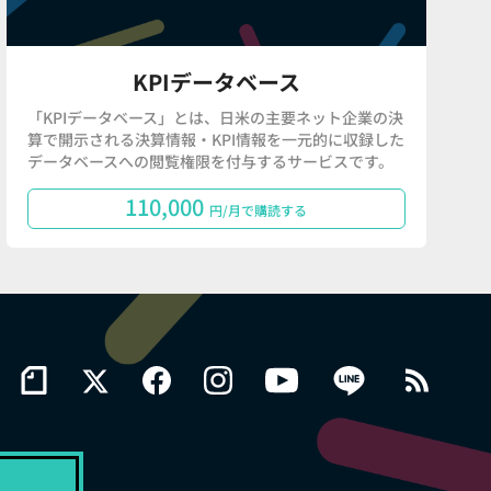
KPIデータベース
「KPIデータベース」とは、日米の主要ネット企業の決
算で開示される決算情報・KPI情報を一元的に収録した
データベースへの閲覧権限を付与するサービスです。
110,000
円/月で購読する