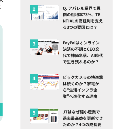
こ
Q. アパレル業界で異
例の粗利率73%、TE
NTIALの高粗利を支え
る3つの要因とは？
PayPalはオンライン
決済の不調とCEO交
代で株価急落、AI時代
で生き残れるのか？
ビックカメラの快進撃
は続くのか？家電か
ら“生活インフラ企
業”へ進化する理由
JTはなぜ縮小産業で
過去最高益を更新でき
たのか？4つの成長要