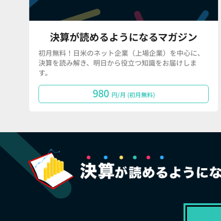
決算が読めるようになるマガジン
初月無料！日米のネット企業（上場企業）を中心に、
決算を読み解き、明日から役立つ知識をお届けしま
す。
980
円/月 (初月無料)