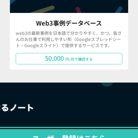
Web3事例データベース
web3の最新事例を日本語で分かりやすく、かつ、皆さ
んのお仕事で利用しやすい形（Googleスプレッドシー
ト・Googleスライド）で提供するサービスです。
50,000
円/月で購読する