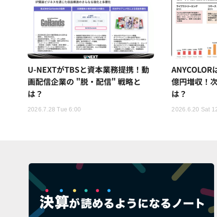
U-NEXTがTBSと資本業務提携！動
ANYCOLO
画配信企業の "脱・配信" 戦略と
億円増収！次
は？
は？
2026.7.28 Tue 6:00
2026.6.20 Sat 1