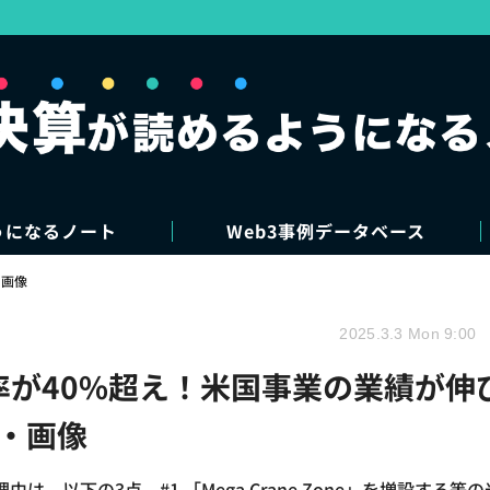
うになるノート
Web3事例データベース
・画像
2025.3.3 Mon 9:00
率が40%超え！米国事業の業績が伸
真・画像
以下の3点。#1 「Mega Crane Zone」を増設する等の