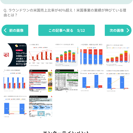
Q. ラウンドワンの米国売上比率が40%超え！米国事業の業績が伸びている理
由とは？
前の画像
この記事へ戻る
5/12
次の画像