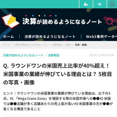
ホーム
決算が読めるようになるノート
Web3事例データ
ホーム
›
決算が読めるようになるノート
›
決算解説
›
記事
›
写真・画像
決算が読めるようになるノート
決算解説
2025.3.3 Mon 9:00
Q. ラウンドワンの米国売上比率が40%超え！
米国事業の業績が伸びている理由とは？ 5枚目
の写真・画像
ヒント：ラウンドワンの米国事業の業績が伸びている理由は、以下の3
点。#1 「Mega Crane Zone」を増設する等の米国市場への●●#2 米国
では●●店舗が多く店舗あたりの売上高が高い#3 米国事業の方が●●が
高くなる構造であること