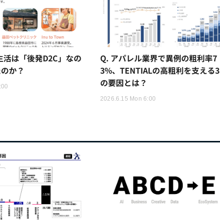
猫生活は「後発D2C」なの
Q. アパレル業界で異例の粗利率7
たのか？
3%、TENTIALの高粗利を支える
の要因とは？
:00
2026.6.15 Mon 6:00