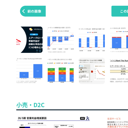
前の画像
この
小売・D2C