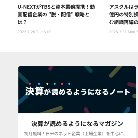
U-NEXTがTBSと資本業務提携！動
アスクルはラ
画配信企業の "脱・配信" 戦略と
億円の特別
は？
む組織再編
2026.7.28 Tue 6:00
2026.7.27 Mon 
決算が読めるようになるマガジン
初月無料！日米のネット企業（上場企業）を中心に、