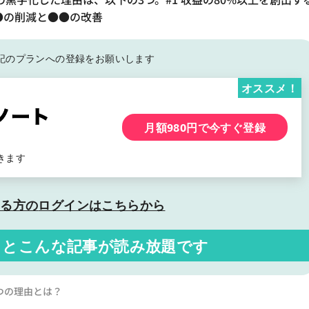
●●の削減と●●の改善
記の
プランへの登録をお願いします
オススメ！
月額980円で今すぐ登録
きます
いる方の
ログインはこちらから
くと
こんな記事が読み放題です
つの理由とは？