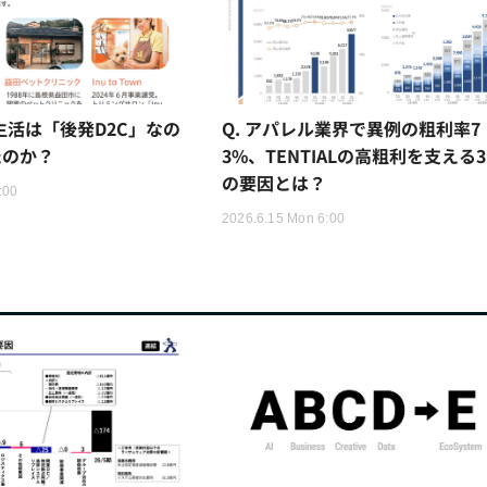
猫生活は「後発D2C」なの
Q. アパレル業界で異例の粗利率7
たのか？
3%、TENTIALの高粗利を支える
の要因とは？
:00
2026.6.15 Mon 6:00