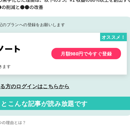
●●の削減と●●の改善
記の
プランへの登録をお願いします
オススメ！
月額980円で今すぐ登録
きます
いる方の
ログインはこちらから
くと
こんな記事が読み放題です
つの理由とは？