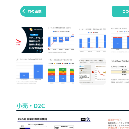
前の画像
こ
小売・D2C