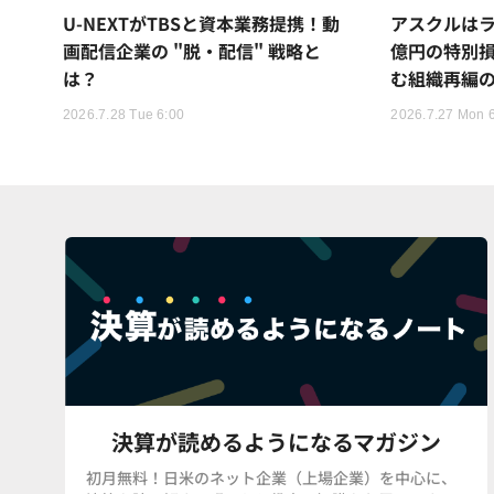
U-NEXTがTBSと資本業務提携！動
アスクルはラ
画配信企業の "脱・配信" 戦略と
億円の特別
は？
む組織再編
2026.7.28 Tue 6:00
2026.7.27 Mon 
決算が読めるようになるマガジン
初月無料！日米のネット企業（上場企業）を中心に、