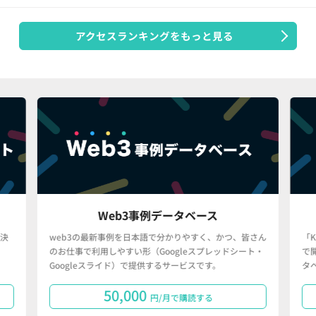
アクセスランキングをもっと見る
Web3事例データベース
決
web3の最新事例を日本語で分かりやすく、かつ、皆さん
「
のお仕事で利用しやすい形（Googleスプレッドシート・
で
Googleスライド）で提供するサービスです。
タ
50,000
円/月で購読する