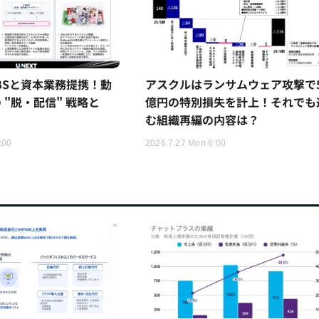
TBSと資本業務提携！動
アスクルはランサムウェア攻撃で5
 "脱・配信" 戦略と
億円の特別損失を計上！それでも
む組織再編の内容は？
:00
2026.7.27 Mon 6:00