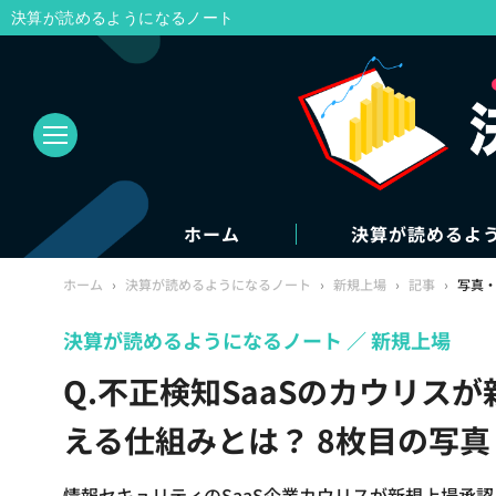
決算が読めるようになるノート
ホーム
決算が読めるよ
ホーム
›
決算が読めるようになるノート
›
新規上場
›
記事
›
写真
決算が読めるようになるノート
新規上場
Q.不正検知SaaSのカウリス
える仕組みとは？ 8枚目の写
情報セキュリティのSaaS企業カウリスが新規上場承認