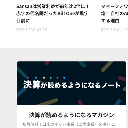
Sansanは営業利益が前年比2倍に！
マネーフォワ
赤字の代名詞だったBill Oneが黒字
増！自社のA
目前に
する理由
2026.8.5 Wed 6:00
2026.8.3 Mon 1
決算が読めるようになるマガジン
初月無料！日米のネット企業（上場企業）を中心に、