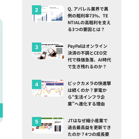
Q. アパレル業界で異
例の粗利率73%、TE
NTIALの高粗利を支え
る3つの要因とは？
PayPalはオンライン
決済の不調とCEO交
代で株価急落、AI時代
で生き残れるのか？
ビックカメラの快進撃
は続くのか？家電か
ら“生活インフラ企
業”へ進化する理由
JTはなぜ縮小産業で
過去最高益を更新でき
たのか？4つの成長要