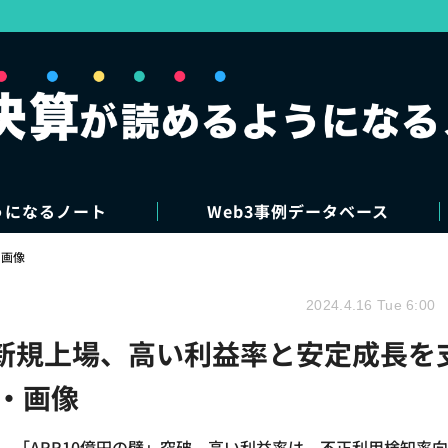
うになるノート
Web3事例データベース
・画像
2024.4.16 Tue 6:00
が新規上場、高い利益率と安定成長を
真・画像
。「ARR10億円の壁」突破。高い利益率は、不正利用検知率向