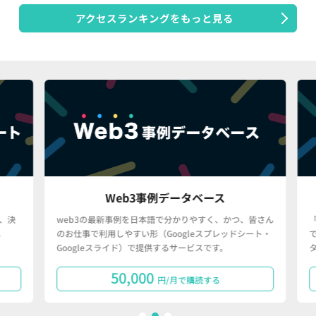
アクセスランキングをもっと見る
Web3事例データベース
決
web3の最新事例を日本語で分かりやすく、かつ、皆さん
「
のお仕事で利用しやすい形（Googleスプレッドシート・
で
Googleスライド）で提供するサービスです。
タ
50,000
円/月で購読する