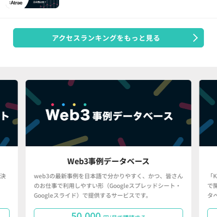
アクセスランキングをもっと見る
Web3事例データベース
決
web3の最新事例を日本語で分かりやすく、かつ、皆さん
「
のお仕事で利用しやすい形（Googleスプレッドシート・
で
Googleスライド）で提供するサービスです。
タ
50,000