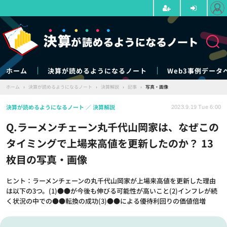
ホーム
決算が読めるようになるノート
Web3事例データ
ホーム
›
決算が読めるようになるノート
›
決算解説
›
記事
›
写真・画像
決算が読めるようになるノート
決算解説
2023.9.19 Tue 6:00
Q.ラーメンチェーン丸千代山岡家は、なぜこの
タイミングで上場来高値を更新したのか？ 13
枚目の写真・画像
ヒント：ラーメンチェーンの丸千代山岡家が上場来高値を更新した理由
は以下の3つ。(1)●●が今後も伸びる可能性が高いこと(2)インフレが続
く状況の中での●●転換の成功(3)●●による優待利回りの価値倍増