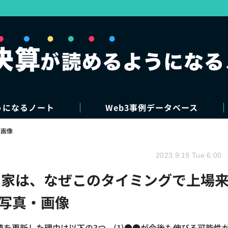
うになるノート
Web3事例データベース
・画像
2023.9.19 Tue 6:00
岡家は、なぜこのタイミングで上場
の写真・画像
を更新した理由は以下の3つ。(1)●●が今後も伸びる可能性