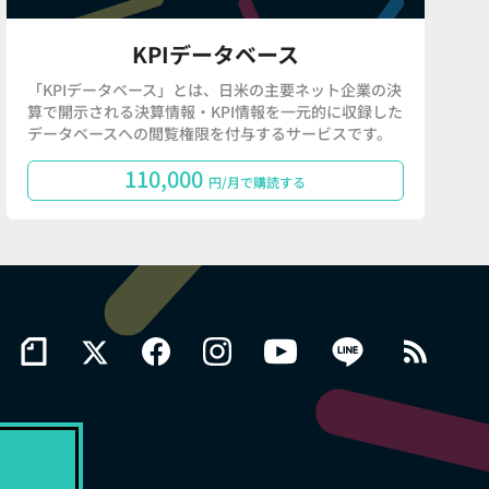
KPIデータベース
「KPIデータベース」とは、日米の主要ネット企業の決
算で開示される決算情報・KPI情報を一元的に収録した
データベースへの閲覧権限を付与するサービスです。
110,000
円/月で購読する