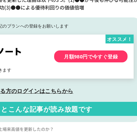
功(3)●●による優待利回りの価値倍増
記の
プランへの登録をお願いします
オススメ！
月額980円で今すぐ登録
きます
いる方の
ログインはこちらから
くと
こんな記事が読み放題です
上場来高値を更新したのか？