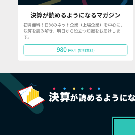
決算が読めるようになるマガジン
初月無料！日米のネット企業（上場企業）を中心に、
決算を読み解き、明日から役立つ知識をお届けしま
す。
980
円/月 (初月無料)