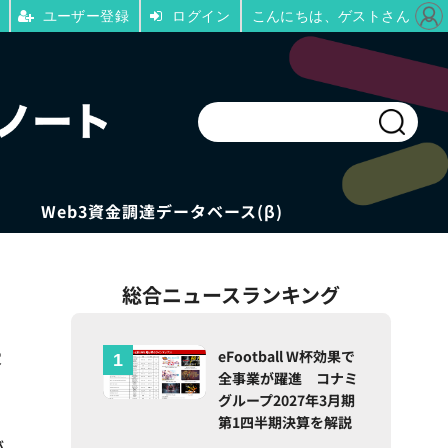
ユーザー登録
ログイン
こんにちは、ゲストさん
Web3資金調達データベース(β)
総合ニュースランキング
来
eFootball W杯効果で
全事業が躍進 コナミ
グループ2027年3月期
第1四半期決算を解説
が