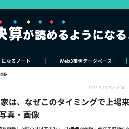
うになるノート
Web3事例データベース
・画像
2023.9.19 Tue 6:00
岡家は、なぜこのタイミングで上場
の写真・画像
を更新した理由は以下の3つ。(1)●●が今後も伸びる可能性