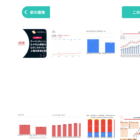
前の画像
こ