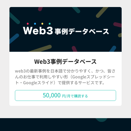
Web3事例データベース
web3の最新事例を日本語で分かりやすく、かつ、皆さ
んのお仕事で利用しやすい形（Googleスプレッドシー
ト・Googleスライド）で提供するサービスです。
50,000
円/月で購読する