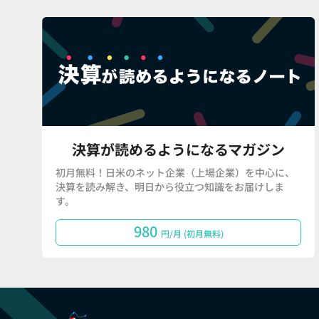
決算が読めるようになるマガジン
初月無料！日米のネット企業（上場企業）を中心に、
決算を読み解き、明日から役立つ知識をお届けしま
す。
980
円/月 (初月無料)