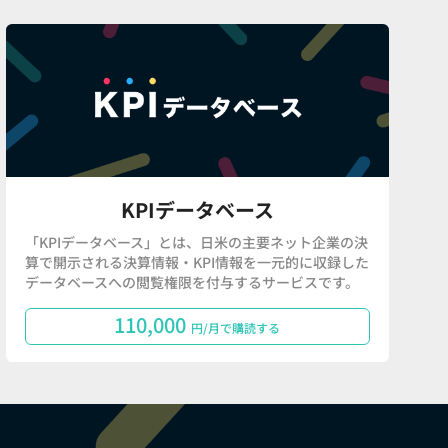
KPIデータベース
「KPIデータベース」とは、日米の主要ネット企業の決
算で開示される決算情報・KPI情報を一元的に収録した
データベースへの閲覧権限を付与するサービスです。
110,000
円/月で購読する