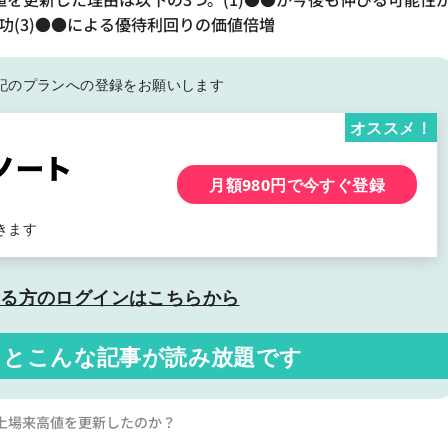
功(3)●●による優待利回りの価値倍増
記の
プランへの登録をお願いします
オススメ！
月額980円で今すぐ登録
きます
いる方の
ログインはこちらから
くと
こんな記事が読み放題です
上場来高値を更新したのか？