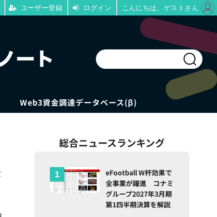
ユーザー登録
ログイン
こんにちは、ゲストさん
Web3資金調達データベース(β)
総合ニュースランキング
来
eFootball W杯効果で
全事業が躍進 コナミ
グループ2027年3月期
第1四半期決算を解説
が