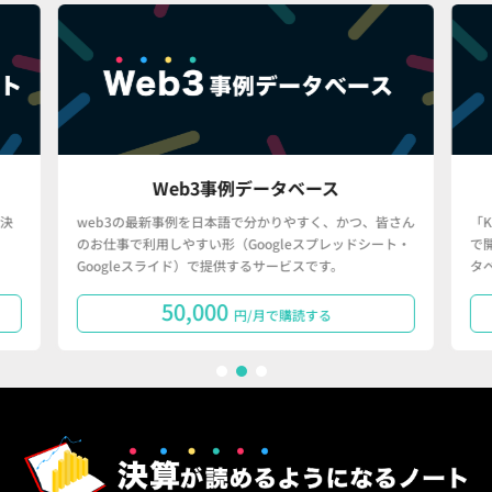
Web3事例データベース
決
web3の最新事例を日本語で分かりやすく、かつ、皆さん
「
のお仕事で利用しやすい形（Googleスプレッドシート・
で
Googleスライド）で提供するサービスです。
タ
50,000
円/月で購読する
1
2
3