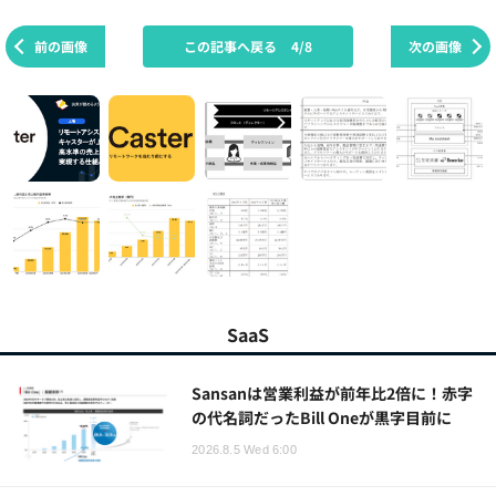
前の画像
この記事へ戻る
4/8
次の画像
SaaS
Sansanは営業利益が前年比2倍に！赤字
の代名詞だったBill Oneが黒字目前に
2026.8.5 Wed 6:00