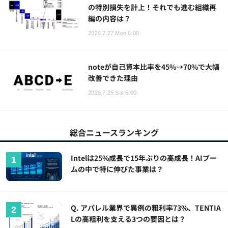
の特別損失を計上！それでも進む組織再
編の内容は？
2026.7.27 Mon 6:00
noteが自己資本比率を45%→70%で大幅
改善できた理由
2026.7.25 Sat 6:00
総合ニュースランキング
Intelは25%成長で15年ぶりの高成長！AIブー
ムの中で特に伸びた事業は？
Q. アパレル業界で異例の粗利率73%、TENTIA
Lの高粗利を支える3つの要因とは？