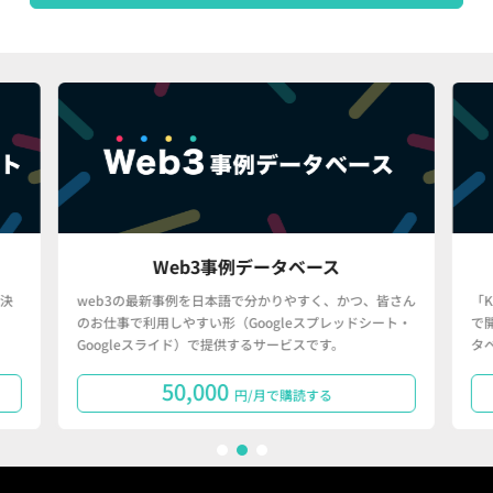
Web3事例データベース
決
web3の最新事例を日本語で分かりやすく、かつ、皆さん
「
のお仕事で利用しやすい形（Googleスプレッドシート・
で
Googleスライド）で提供するサービスです。
タ
50,000
円/月で購読する
1
2
3