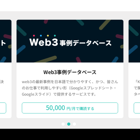
Web3事例データベース
決
web3の最新事例を日本語で分かりやすく、かつ、皆さん
「
のお仕事で利用しやすい形（Googleスプレッドシート・
で
Googleスライド）で提供するサービスです。
タ
50,000
円/月で購読する
1
2
3