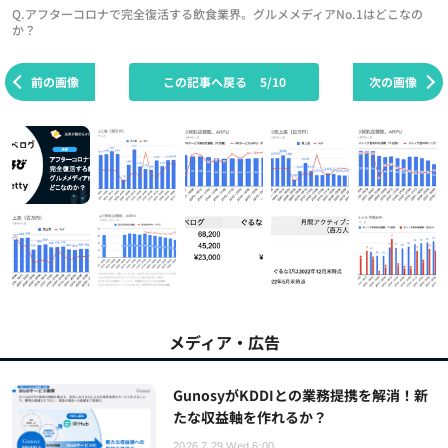
Q.アフターコロナで完全復活する飲食業界。グルメメディアNo.1はどこなの
か？
前の画像
この記事へ戻る
5/10
次の画像
メディア・広告
GunosyがKDDIとの業務提携を解消！新
たな収益軸を作れるか？
2026.7.29 Wed 6:00