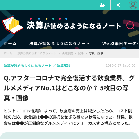
ホーム
決算が読めるようになるノート
Web3事例データ
ホーム
›
決算が読めるようになるノート
›
決算解説
›
記事
›
写真・画像
決算が読めるようになるノート
決算解説
2023.6.17 Sat 6:00
Q.アフターコロナで完全復活する飲食業界。グ
ルメメディアNo.1はどこなのか？ 5枚目の写
真・画像
ヒント：コロナ影響によって、飲食店の売上は減少したため、コスト削
減のため、飲食店は●●の選択をせざる得ない状況になった。結果、飲
食店は●●が圧倒的なグルメメディアにフォーカスする構造になった。